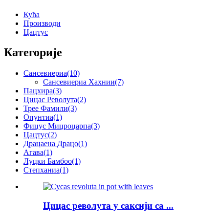
Кућа
Производи
Цацтус
Категорије
Сансевиериа
(10)
Сансевиериа Хахнии
(7)
Пацхира
(3)
Цицас Револута
(2)
Трее Фамили
(3)
Опунтиа
(1)
Фицус Мицроцарпа
(3)
Цацтус
(2)
Драцаена Драцо
(1)
Агава
(1)
Луцки Бамбоо
(1)
Степханиа
(1)
Цицас револута у саксији са ...