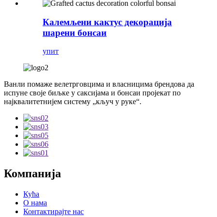
Калемљени кактус декорација
шарени бонсаи
упит
Ванли помаже велетрговцима и власницима брендова да
испуне своје биљке у саксијама и бонсаи пројекат по
најквалитетнијем систему „кључ у руке“.
Компанија
Кућа
О нама
Контактирајте нас