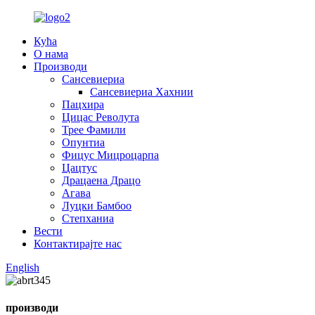
Кућа
О нама
Производи
Сансевиериа
Сансевиериа Хахнии
Пацхира
Цицас Револута
Трее Фамили
Опунтиа
Фицус Мицроцарпа
Цацтус
Драцаена Драцо
Агава
Луцки Бамбоо
Степханиа
Вести
Контактирајте нас
English
производи