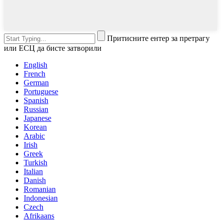
Притисните ентер за претрагу
или ЕСЦ да бисте затворили
English
French
German
Portuguese
Spanish
Russian
Japanese
Korean
Arabic
Irish
Greek
Turkish
Italian
Danish
Romanian
Indonesian
Czech
Afrikaans