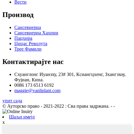
Вести
Производ
Сансевиериа
Сансевиериа Хахнии
Пацхира
Цицас Револута
Трее Фамили
Контактирајте нас
Схуанглонг Иуанзху, 23# 301, Ксиангцхенг, Зхангзхоу,
Фујиан, Кина.
0086 173 6513 6192
maggie@vanliplant.com
упит сада
© Ауторско право - 2021-2022 : Сва права задржана.
- -
Шаљи имејл
x